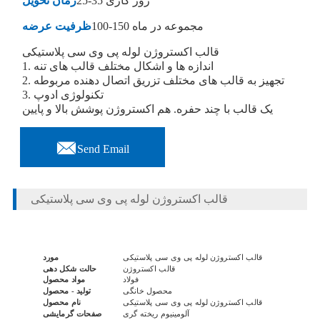
25-35 روز کاری
زمان تحویل
100-150 مجموعه در ماه
ظرفیت عرضه
قالب اکستروژن لوله پی وی سی پلاستیکی
1. اندازه ها و اشکال مختلف قالب های تنه
2. تجهیز به قالب های مختلف تزریق اتصال دهنده مربوطه
3. تکنولوژی ادوپ
یک قالب با چند حفره. هم اکستروژن پوشش بالا و پایین

Send Email
قالب اکستروژن لوله پی وی سی پلاستیکی
قالب اکستروژن لوله پی وی سی پلاستیکی
مورد
قالب اکستروژن
حالت شکل دهی
فولاد
مواد محصول
محصول خانگی
تولید - محصول
قالب اکستروژن لوله پی وی سی پلاستیکی
نام محصول
آلومینیوم ریخته گری
صفحات گرمایشی