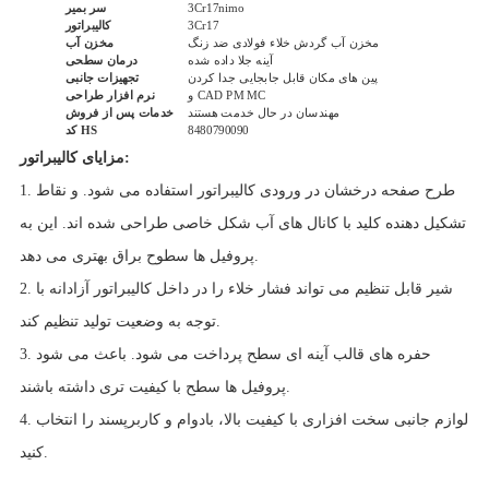
3Cr17nimo
سر بمیر
3Cr17
کالیبراتور
مخزن آب گردش خلاء فولادی ضد زنگ
مخزن آب
آینه جلا داده شده
درمان سطحی
پین های مکان قابل جابجایی جدا کردن
تجهیزات جانبی
و CAD PM MC
نرم افزار طراحی
مهندسان در حال خدمت هستند
خدمات پس از فروش
8480790090
کد HS
مزایای کالیبراتور:
1. طرح صفحه درخشان در ورودی کالیبراتور استفاده می شود. و نقاط
تشکیل دهنده کلید با کانال های آب شکل خاصی طراحی شده اند. این به
پروفیل ها سطوح براق بهتری می دهد.
2. شیر قابل تنظیم می تواند فشار خلاء را در داخل کالیبراتور آزادانه با
توجه به وضعیت تولید تنظیم کند.
3. حفره های قالب آینه ای سطح پرداخت می شود. باعث می شود
پروفیل ها سطح با کیفیت تری داشته باشند.
4. لوازم جانبی سخت افزاری با کیفیت بالا، بادوام و کاربرپسند را انتخاب
کنید.